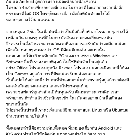
กัน แต่ Android ถูกกว่ามาก แม้จะซื้อมาเพื่อใช้งาน
ทรออก รับสายเพียงอย่างเดียว แต่ในราคาที่ไม่แตกต่างจากมือถือ
ธรรมดาที่ไม่มี OS ใครๆก็คงจะเลือก มือถือที่มันทำอะไรได้
หลายๆอย่างไว้ก่อนแน่นอน
จากเหตุผล 2 ข้อ ในเมื่อมันชื่อว่าเป็นมือถือที่ำทำอะไรหลายๆอย่างได้
เหมือนกัน มาตรฐานที่ดีในการตัดสินความยอดเยี่ยมของมัน
จึงควรเป็นสิ่งอำนวยความสะดวกที่ออกมารองรับมันว่าจะมีมากน้อ
เพียงใด หลายๆคนมองว่า iOS มีดีแค่มีเกมส์เยอะเท่านั้น
ต่ผมอยากให้เปรียบเทียบกับ PC ของเรา เพราะ Windows เอง
Software อื่นที่เราลงมากที่สุดถ้าไม่ใช่ที่มันจำเป็นอยู่แล้ว
อย่าง Office โปรแกรมดูหนัง ฟังเพลง โปรแกรมนอกเหนือจากนี้ก็ต้อง
เป็น Games อยู่แล้ว การที่มีซอฟแวร์เกมส์ออกมามาก
นั่นก็แปลได้อย่างหนึ่งว่า คนที่ทำออกมานั้นทำเพราะรู้อยู่แล้วว่าต้องมี
คนเล่นมันอย่างแน่นอน และจะไม่ขาดทุนด้ว
เพราะซอฟแวร์ทุกตัวลัวนมีต้นทุนครับ ตันทุนทางความคิด เวลา
ทรัพยากร ถ้าทำแล้วเจ๊งหนักๆๆเข้า ใครมันจะอยากเข้าเนื้อตัวเอง
ขนาดนั้นกัน
ไม่อย่างนั้นป่านนี้เราคงเห็นเกมส์อีกมากมายบน Linux หรือ Ubuntuu
จำนวนมากมายไปแล้ว
ทั้งหมดเหล่านี้คือความเห็นทั้งหมด ที่ผมมองเกี่ยวกับ Android และ
iOS ครับ ท่านใดมีข้อคิดเห็นแตกต่างอย่างใด ก็สามารถ