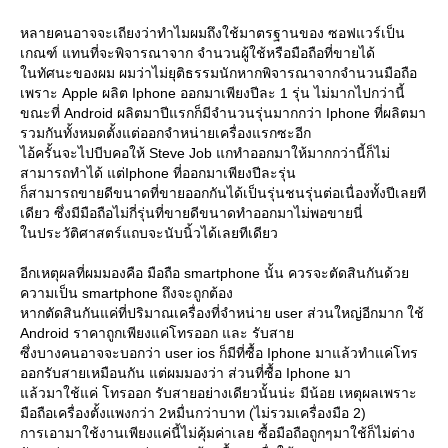
หลายคนอาจจะเถียงว่าทำไมผมถึงใช้มาตรฐานของ ซอฟแวร์เป็น
เกณฑ์ แทนที่จะพิจารณาจาก จำนวนผู้ใช้หรือมือถือที่ขายได้
นทัศนะของผม ผมว่าไม่ยุติธรรมนักหากพิจารณาจากจำนวนมือถือ
เพราะ Apple ผลิต Iphone ออกมาเพียงปีละ 1 รุ่น ไม่มากไปกว่านี้
ขณะที่ Android ผลิตมาปีแรกก็มีจำนวนรุ่นมากกว่า Iphone ที่ผลิตมา
รวมกันทั้งหมดตั้งแต่ออกจำหน่ายเครื่องแรกซะอีก
ไอ้ครั้นจะไปบีบคอให้ Steve Job แกทำออกมาให้มากกว่านี้ก็ไม่
สามารถทำได้ แต่Iphone ที่ออกมาเพียงปีละรุ่น
ก็สามารถขายดีขนาดที่ขายออกกันได้เป็นรุ่นชนรุ่นต่อเนื่องทั้งปีเลยที
เดียว ซึ่งมีมือถือไม่กี่รุ่นที่ขายดีขนาดทำออกมาไม่พอขายนี่
นประวัติศาสตร์แถบจะนับนิ้วได้เลยทีเดียว
อีกเหตุผลที่ผมมองคือ มือถือ smartphone นั้น ควรจะตัดสินกันด้ว
ความเป็น smartphone ถึงจะถูกต้อง
หากตัดสินกันแค่ที่ปริมาณเครื่องที่จำหน่าย user ส่วนใหญ่อีกมาก ใช้
Android ราคาถูกเพียงแค่โทรออก และ รับสา
ซึ่งบางคนอาจจะบอกว่า user ios ก็มีที่ซื้อ Iphone มาแล้วทำแค่โทร
ออกรับสายเหมือนกัน แต่ผมมองว่า ส่วนที่ซื้อ Iphone มา
ล้วมาใช้แค่ โทรออก รับสายอย่างเดียวนั้นน่ะ มีน้อย เหตุผลเพราะ
มือถือเครื่องตั้งแพงกว่า 2หมื่นกว่าบาท (ไม่รวมเครื่องมือ 2)
การเอามาใช้งานเพียงแค่นี้ไม่คุ้มค่าเลย ซื้อมือถือถูกๆมาใช้ก็ไม่ต่าง