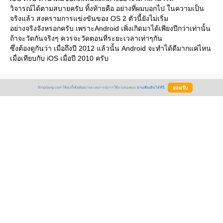
วิจารณ์ได้ตามสบายครับ ทิ้งท้ายคือ อย่างที่ผมบอกไป ในความเป็น
จริงแล้ว สงครามการแข่งขันของ OS 2 ตัวนี้ยังไม่เริ่ม
อย่างจริงจังหรอกครับ เพราะAndroid เพิ่งเกิดมาได้เพียงปีกว่าเท่านั้น
ถ้าจะวัดกันจริงๆ ควรจะวัดตอนที่ระยะเวลาเท่าๆกัน
ซึ่งต้องดูกันว่า เมื่อถึงปี 2012 แล้วนั้น Android จะทำได้ดีมากแค่ไหน
เมื่อเทียบกับ iOS เมื่อปี 2010 ครับ
Create Date :
01 กุมภาพันธ์ 2554
BlogGang.com ใช้คุกกี้เพื่อพัฒนาประสบการณ์การใช้งานของคุณ
อ่านเพิ่มเติมได้ที่นี่
Last Update :
1 กุมภาพันธ์ 2554 4:13:25 น.
Counter :
Pageviews.
Comments :
12